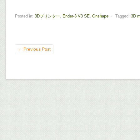
Posted in:
3Dプリンター
,
Ender-3 V3 SE
,
Onshape
⋅
Tagged:
3D m
←
Previous Post