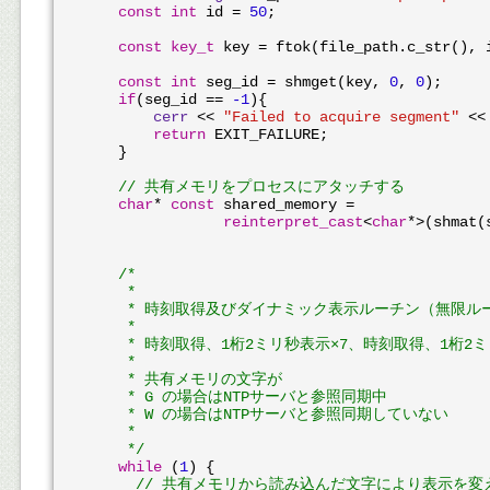
const
int
 id = 
50
;

const
key_t
 key = ftok(file_path.c_str(), i
const
int
 seg_id = shmget(key, 
0
, 
0
);

if
(seg_id == 
-1
){

cerr
 << 
"Failed to acquire segment"
 <<
return
 EXIT_FAILURE;

    }

// 共有メモリをプロセスにアタッチする
char
* 
const
 shared_memory = 

reinterpret_cast
<
char
*>(shmat(
/*

     *

     * 時刻取得及びダイナミック表示ルーチン（無限ルー
     *

     * 時刻取得、1桁2ミリ秒表示×7、時刻取得、1桁2
     *

     * 共有メモリの文字が

     * G の場合はNTPサーバと参照同期中

     * W の場合はNTPサーバと参照同期していない

     *

     */
while
 (
1
) {

// 共有メモリから読み込んだ文字により表示を変