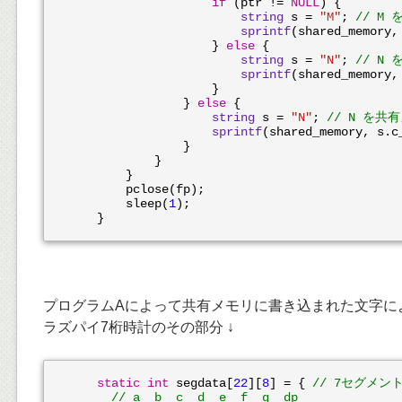
if
 (ptr != 
NULL
) {

string
 s = 
"M"
; 
// M
sprintf
(shared_memory, 
                    } 
else
 {

string
 s = 
"N"
; 
// N
sprintf
(shared_memory, 
                    }

                } 
else
 {

string
 s = 
"N"
; 
// N を共
sprintf
(shared_memory, s.c_
                }

            }

        }

        pclose(fp);

        sleep(
1
);

プログラムAによって共有メモリに書き込まれた文字に
ラズパイ7桁時計のその部分 ↓
static
int
 segdata[
22
][
8
] = { 
// 7セグメン
// a  b  c  d  e  f  g  dp