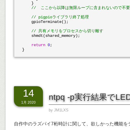
    }

//  ここから以降は無限ループに含まれないので不
// pigpioライブラリ終了処理
    gpioTerminate();

// 共有メモリをプロセスから切り離す
    shmdt(shared_memory);

return
0
;

14
ntpq -p実行結果でL
1月 2020
by
JM1LXS
自作中のラズパイ7桁時計に関して、欲しかった機能を