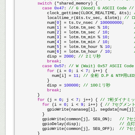
switch
 (*shared_memory) {

case
0x47
: 
// G (Good) G ASCII Cod
          clock_gettime(CLOCK_REALTIME, &ts); 
          localtime_r(&ts.tv_sec, &lotm); 
//
          num[
0
] = ts.tv_nsec / 
100000000
;    
          num[
1
] = lotm.tm_sec % 
10
;          
          num[
2
] = lotm.tm_sec / 
10
;          
          num[
3
] = lotm.tm_min % 
10
;          
          num[
4
] = lotm.tm_min / 
10
;          
          num[
5
] = lotm.tm_hour % 
10
;         
          num[
6
] = lotm.tm_hour / 
10
;         
          disp = 
2000
; 
// 2ミリ秒
break
;

case
0x57
: 
// W (Wait) 0x57 ASCII 
for
 (i = 
0
; i < 
7
; i++) {

            num[i] = 
11
; 
// 全桁 D.P & NTP用L
          }

          disp = 
100000
; 
// 100ミリ秒
break
;

      }

for
 (j = 
0
; j < 
7
; j++) { 
// 7桁ダイナミ
for
 (i = 
0
; i < 
9
; i++) { 
// 7セグメン
          gpioWrite(nanaseg[i], segdata[num[j]]
        }

        gpioWrite(common[j], SEG_ON);   
// 7セ
        gpioDelay(disp);                
// 点
        gpioWrite(common[j], SEG_OFF);  
// 7セ
      }
