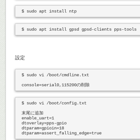
設定
$ sudo vi /boot/cmdline.txt

$ sudo vi /boot/config.txt

末尾に追加

enable_uart=1

dtoverlay=pps-gpio

dtparam=gpioin=18
