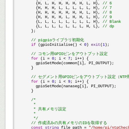
      {H, L, H, H, H, H, H, L, H}, 
// 6
      {H, H, H, L, L, L, L, L, H}, 
// 7
      {H, H, H, H, H, H, H, L, H}, 
// 8
      {H, H, H, H, L, H, H, L, H}, 
// 9
      {L, L, L, L, L, L, L, L, H}, 
// Blank
      {L, L, L, L, L, L, L, H, L}, 
// dp
    };

// pigpioライブラリ初期化
if
 (gpioInitialise() < 
0
) 
exit
(
1
);

// コモン用GPIOピンをアウトプット設定
for
 (i = 
0
; i < 
7
; i++) {

      gpioSetMode(common[i], PI_OUTPUT);

    }

// セグメント用GPIOピンをアウトプット設定（NTP
for
 (i = 
0
; i < 
9
; i++) {

      gpioSetMode(nanaseg[i], PI_OUTPUT);

    }

/*

     *

     * 共有メモリ設定

     *

     */
// 作成済みの共有メモリのIDを取得する
const
string
 file_path = 
"/home/pi/ntpChec