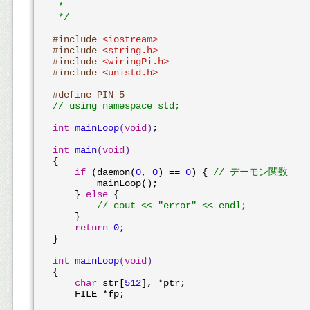
 *

 */
#
include
<iostream>
#
include
<string.h>
#
include
<wiringPi.h>
#
include
<unistd.h>
#
define
 PIN 5
// using namespace std;
int
mainLoop
(
void
)
;

int
main
(
void
)
{

if
 (daemon(
0
, 
0
) == 
0
) { 
// デーモン関数
        mainLoop();

    } 
else
 {

// cout << "error" << endl;
    }

return
0
;

}

int
mainLoop
(
void
)
{

char
 str[
512
], *ptr;

    FILE *fp;
