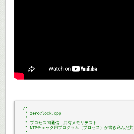
/*

 * zeroClock.cpp

 * 

 * プロセス間通信　共有メモリテスト

 * NTPチェック用プログラム（プロセス）が書き込んだ
 * 
