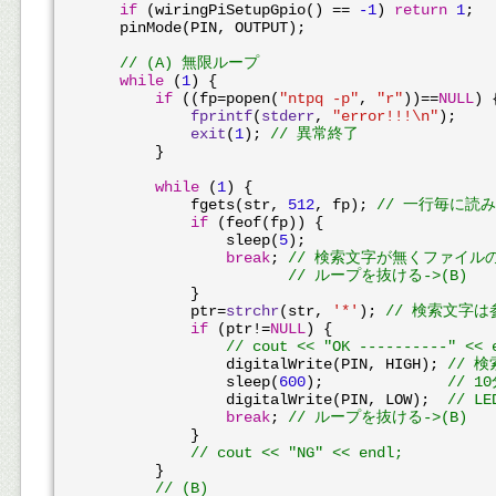
if
 (wiringPiSetupGpio() == 
-1
) 
return
1
;

    pinMode(PIN, OUTPUT);

// (A) 無限ループ
while
 (
1
) {

if
 ((fp=popen(
"ntpq -p"
, 
"r"
))==
NULL
) {
fprintf
(
stderr
, 
"error!!!\n"
);

exit
(
1
); 
// 異常終了
        }

while
 (
1
) {

            fgets(str, 
512
, fp); 
// 一行毎に読
if
 (feof(fp)) {

                sleep(
5
);

break
; 
// 検索文字が無くファイル
// ループを抜ける->(B)
            }

            ptr=
strchr
(str, 
'*'
); 
// 検索文字は
if
 (ptr!=
NULL
) {

// cout << "OK ----------" << 
                digitalWrite(PIN, HIGH); 
// 
                sleep(
600
);              
// 
                digitalWrite(PIN, LOW);  
// L
break
; 
// ループを抜ける->(B)
            }

// cout << "NG" << endl;
        }

// (B)