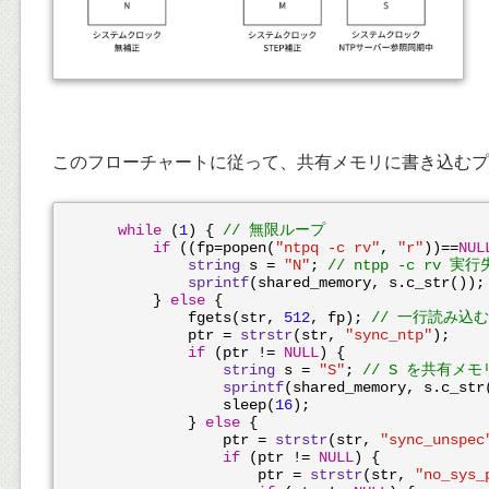
このフローチャートに従って、共有メモリに書き込むプロ
while
 (
1
) { 
// 無限ループ
if
 ((fp=popen(
"ntpq -c rv"
, 
"r"
))==
NUL
string
 s = 
"N"
; 
// ntpp -c rv
sprintf
(shared_memory, s.c_str());

        } 
else
 {

            fgets(str, 
512
, fp); 
// 一行読み込む
            ptr = 
strstr
(str, 
"sync_ntp"
);

if
 (ptr != 
NULL
) {

string
 s = 
"S"
; 
// S を共有メ
sprintf
(shared_memory, s.c_str(
                sleep(
16
);

            } 
else
 {

                ptr = 
strstr
(str, 
"sync_unspec
if
 (ptr != 
NULL
) {

                    ptr = 
strstr
(str, 
"no_sys_