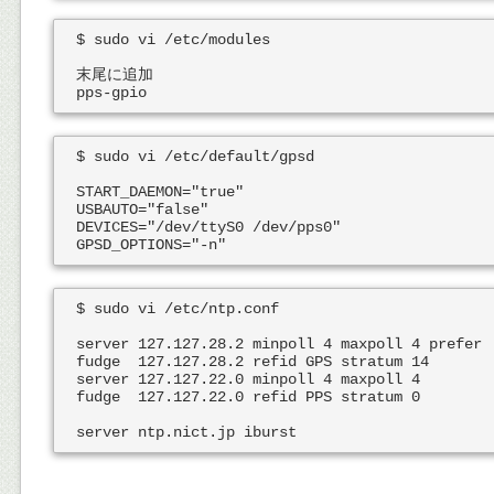
$ sudo vi /etc/modules

末尾に追加

$ sudo vi /etc/default/gpsd

START_DAEMON="true"

USBAUTO="false"

DEVICES="/dev/ttyS0 /dev/pps0"

$ sudo vi /etc/ntp.conf

server 127.127.28.2 minpoll 4 maxpoll 4 prefer

fudge  127.127.28.2 refid GPS stratum 14

server 127.127.22.0 minpoll 4 maxpoll 4

fudge  127.127.22.0 refid PPS stratum 0
