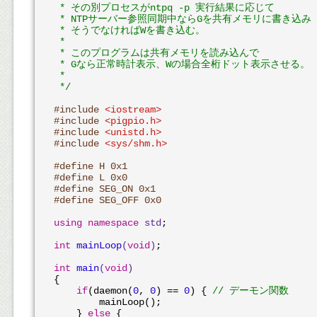
 * その別プロセスがntpq -p 実行結果に応じて

 * NTPサーバー参照同期中ならGを共有メモリに書き込み

 * そうでなければWを書き込む。

 * 

 * このプログラムは共有メモリを読み込んで

 * Gなら正常時計表示、Wの場合全桁ドット表示させる。

 *

 */
#
include
<iostream>
#
include
<pigpio.h>
#
include
<unistd.h>
#
include
<sys/shm.h>
#
define
 H 0x1
#
define
 L 0x0
#
define
 SEG_ON 0x1
#
define
 SEG_OFF 0x0
using
namespace
std
;

int
mainLoop
(
void
)
;

int
main
(
void
)
{

if
(daemon(
0
, 
0
) == 
0
) { 
// デーモン関数
        mainLoop();

    } 
else
 {
