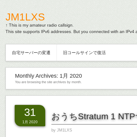
JM1LXS
↑ This is my amateur radio callsign.
This site supports IPv6 addresses. But you connected with an IPv4 
自宅サーバーの変遷
旧コールサインで復活
Monthly Archives:
1月 2020
You are browsing the site archives by month.
31
おうちStratum 1 N
1月 2020
by
JM1LXS