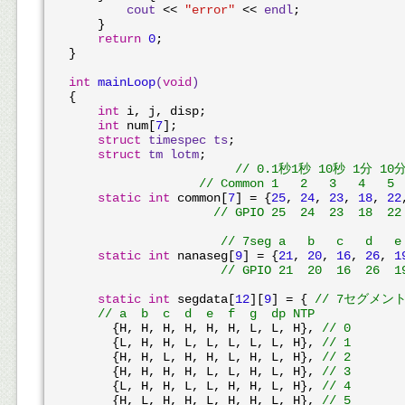
cout
 << 
"error"
 << 
endl
;

    }

return
0
;

}

int
mainLoop
(
void
)
{    

int
 i, j, disp;

int
 num[
7
];

struct
timespec
ts
;
struct
tm
lotm
;
// 0.1秒1秒 10秒 1分 10
// Common 1   2   3   4   5 
static
int
 common[
7
] = {
25
, 
24
, 
23
, 
18
, 
22
// GPIO 25  24  23  18  22
// 7seg a   b   c   d   e
static
int
 nanaseg[
9
] = {
21
, 
20
, 
16
, 
26
, 
1
// GPIO 21  20  16  26  1
static
int
 segdata[
12
][
9
] = { 
// 7セグメント
// a  b  c  d  e  f  g  dp NTP
      {H, H, H, H, H, H, L, L, H}, 
// 0
      {L, H, H, L, L, L, L, L, H}, 
// 1
      {H, H, L, H, H, L, H, L, H}, 
// 2
      {H, H, H, H, L, L, H, L, H}, 
// 3
      {L, H, H, L, L, H, H, L, H}, 
// 4
      {H, L, H, H, L, H, H, L, H}, 
// 5