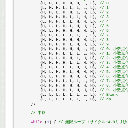
	{H, H, H, H, H, H, L, L}, 
// 0
	{L, H, H, L, L, L, L, L}, 
// 1
	{H, H, L, H, H, L, H, L}, 
// 2
	{H, H, H, H, L, L, H, L}, 
// 3
	{L, H, H, L, L, H, H, L}, 
// 4
	{H, L, H, H, L, H, H, L}, 
// 5
	{H, L, H, H, H, H, H, L}, 
// 6
	{H, H, H, L, L, L, L, L}, 
// 7
	{H, H, H, H, H, H, H, L}, 
// 8
	{H, H, H, H, L, H, H, L}, 
// 9
        {H, H, H, H, H, H, L, H}, 
// 0. 小数点
        {L, H, H, L, L, L, L, H}, 
// 1. 小数点
        {H, H, L, H, H, L, H, H}, 
// 2. 小数点
        {H, H, H, H, L, L, H, H}, 
// 3. 小数点
        {L, H, H, L, L, H, H, H}, 
// 4. 小数点
        {H, L, H, H, L, H, H, H}, 
// 5. 小数点
        {H, L, H, H, H, H, H, H}, 
// 6. 小数点
        {H, H, H, L, L, L, L, H}, 
// 7. 小数点
        {H, H, H, H, H, H, H, H}, 
// 8. 小数点
        {H, H, H, H, L, H, H, H}, 
// 9. 小数点
	{L, L, L, L, L, L, L, L}, 
// Blank
	{L, L, L, L, L, L, L, H}, 
// dp
    };

// 中略
while
 (
1
) { 
// 無限ループ 1サイクル14.8ミリ