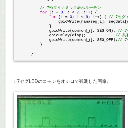
// 7桁ダイナミック表示ルーチン
for
 (j = 
0
; j < 
7
; j++) {

for
 (i = 
0
; i < 
9
; i++) { 
// 7セ
                gpioWrite(nanaseg[i], segdata[n
            }

            gpioWrite(common[j], SEG_ON); 
// 
            gpioDelay(disp);             
// 
            gpioWrite(common[j], SEG_OFF);
// 
        }

↓ 7セグLEDのコモンをオシロで観測した画像。