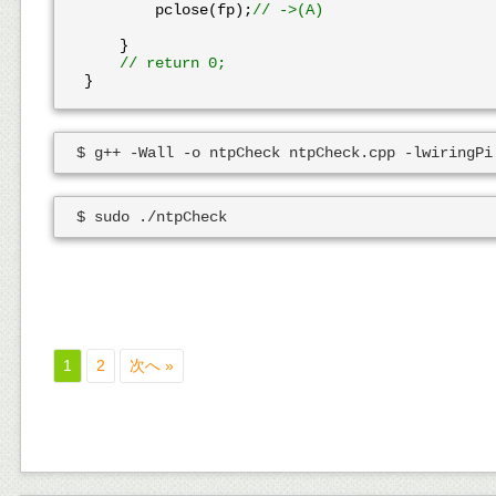
        pclose(fp);
// ->(A)
    }

// return 0;
1
2
次へ »