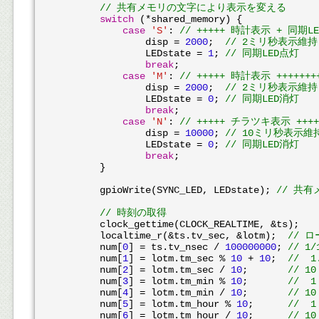
// 共有メモリの文字により表示を変える
switch
 (*shared_memory) {

case
'S'
: 
// +++++ 時計表示 + 同期LE
                disp = 
2000
;  
// 2ミリ秒表示維持
                LEDstate = 
1
; 
// 同期LED点灯
break
;

case
'M'
: 
// +++++ 時計表示 ++++++++
                disp = 
2000
;  
// 2ミリ秒表示維持
                LEDstate = 
0
; 
// 同期LED消灯
break
;

case
'N'
: 
// +++++ チラツキ表示 +++++
                disp = 
10000
; 
// 10ミリ秒表示維
                LEDstate = 
0
; 
// 同期LED消灯
break
;

        }

        gpioWrite(SYNC_LED, LEDstate); 
// 共
// 時刻の取得
        clock_gettime(CLOCK_REALTIME, &ts);

        localtime_r(&ts.tv_sec, &lotm);  
// 
        num[
0
] = ts.tv_nsec / 
100000000
; 
// 1
        num[
1
] = lotm.tm_sec % 
10
 + 
10
;  
// 
        num[
2
] = lotm.tm_sec / 
10
;       
// 1
        num[
3
] = lotm.tm_min % 
10
;       
//  
        num[
4
] = lotm.tm_min / 
10
;       
// 1
        num[
5
] = lotm.tm_hour % 
10
;      
//  
        num[
6
] = lotm.tm_hour / 
10
;      
// 1