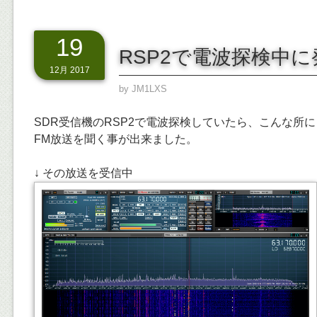
19
RSP2で電波探検中に
12月 2017
by
JM1LXS
SDR受信機のRSP2で電波探検していたら、こんな所
FM放送を聞く事が出来ました。
↓ その放送を受信中