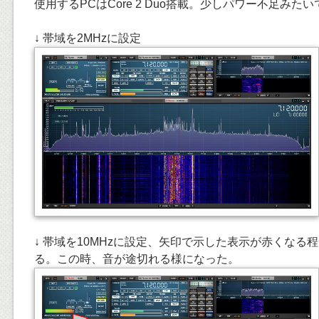
使用するPCはCore 2 Duo搭載。少しパワー不足みた
↓ 帯域を2MHzに設定
↓ 帯域を10MHzに設定、矢印で示した表示が赤くなる
る。この時、音が途切れる様になった。