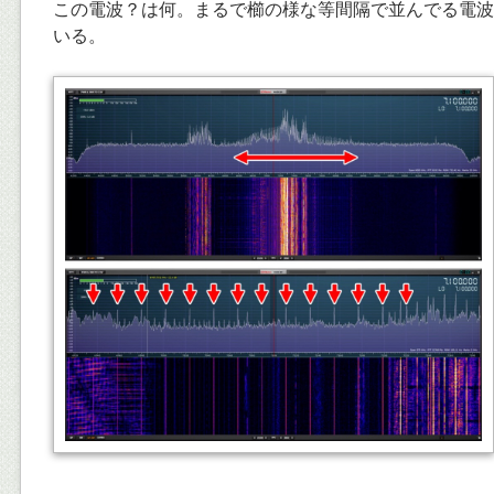
この電波？は何。まるで櫛の様な等間隔で並んでる電波
いる。