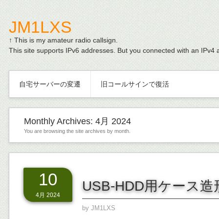
JM1LXS
↑ This is my amateur radio callsign.
This site supports IPv6 addresses. But you connected with an IPv4 
自宅サーバーの変遷
旧コールサインで復活
Monthly Archives:
4月 2024
You are browsing the site archives by month.
10
USB-HDD用ケース造
4月 2024
by
JM1LXS