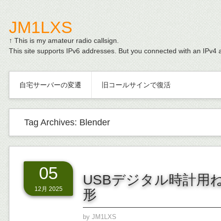
JM1LXS
↑ This is my amateur radio callsign.
This site supports IPv6 addresses. But you connected with an IPv4 
自宅サーバーの変遷
旧コールサインで復活
Tag Archives:
Blender
05
USBデジタル時計用
12月 2025
形
by
JM1LXS