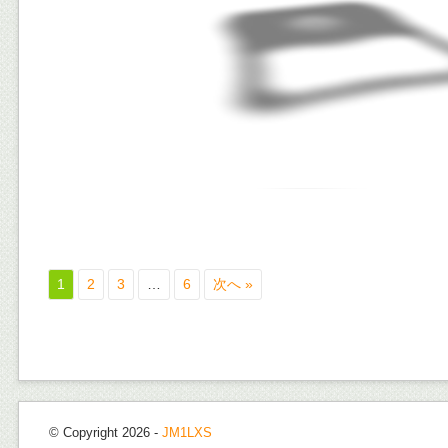
1
2
3
…
6
次へ »
© Copyright 2026 -
JM1LXS