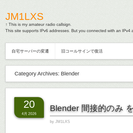
JM1LXS
↑ This is my amateur radio callsign.
This site supports IPv6 addresses. But you connected with an IPv4 
自宅サーバーの変遷
旧コールサインで復活
Category Archives:
Blender
20
Blender 間接的のみ
4月 2026
by
JM1LXS