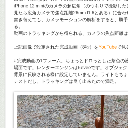
iPhone 12 miniのカメラの超広角（のつもりで撮影
見たら広角カメラで焦点距離26mm f1.6とある）に合
書き替えても、カメラモーションの解析をすると、勝手
る。
動画のトラッキングから得られる、カメラの焦点距離は
上記画像で設定された完成動画（8秒）を
YouTube
で見
↓ 完成動画の1フレーム。ちょっとドロっとした茶色の
場面です。レンダーエンジンはEeveeです。オブジェ
背景に反映される様に設定していません。ライトもちょ
テストだし、トラッキングは良く出来たので満足。