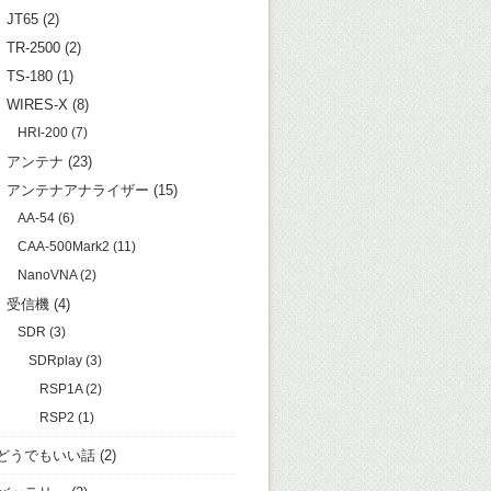
JT65
(2)
TR-2500
(2)
TS-180
(1)
WIRES-X
(8)
HRI-200
(7)
アンテナ
(23)
アンテナアナライザー
(15)
AA-54
(6)
CAA-500Mark2
(11)
NanoVNA
(2)
受信機
(4)
SDR
(3)
SDRplay
(3)
RSP1A
(2)
RSP2
(1)
どうでもいい話
(2)