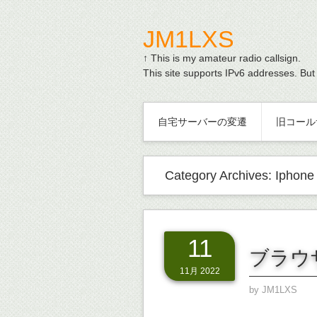
JM1LXS
↑ This is my amateur radio callsign.
This site supports IPv6 addresses. But
自宅サーバーの変遷
旧コール
Category Archives:
Iphone
11
ブラウ
11月 2022
by
JM1LXS