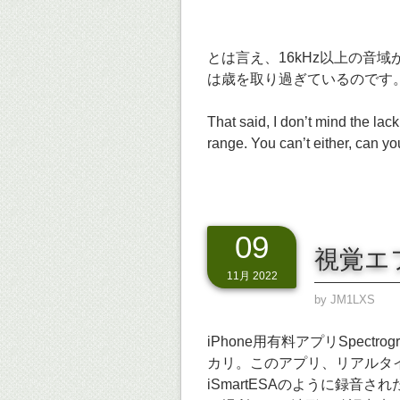
とは言え、16kHz以上の音
は歳を取り過ぎているのです
That said, I don’t mind the lac
range. You can’t either, can y
09
視覚エ
11月 2022
by
JM1LXS
iPhone用有料アプリSpect
カリ。このアプリ、リアルタ
iSmartESAのように録音