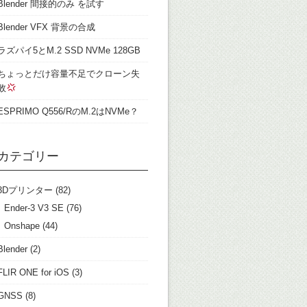
Blender 間接的のみ を試す
Blender VFX 背景の合成
ラズパイ5とM.2 SSD NVMe 128GB
ちょっとだけ容量不足でクローン失
敗
ESPRIMO Q556/RのM.2はNVMe？
カテゴリー
3Dプリンター
(82)
Ender-3 V3 SE
(76)
Onshape
(44)
Blender
(2)
FLIR ONE for iOS
(3)
GNSS
(8)