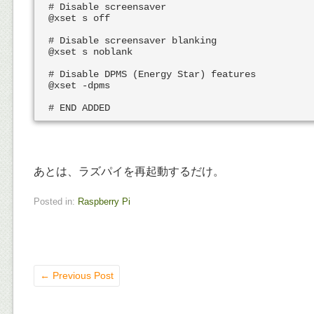
# Disable screensaver

@xset s off

# Disable screensaver blanking

@xset s noblank

# Disable DPMS (Energy Star) features

@xset -dpms

あとは、ラズパイを再起動するだけ。
Posted in:
Raspberry Pi
←
Previous Post