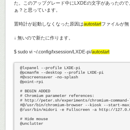
た。このアップグレード中にLXDEの文字があったの
ぁ？と思っています。
置時計が起動しなくなった原因は
autostart
ファイルが無
↓ 無いので新たに作ります。
$ sudo vi ~/.config/lxsession/LXDE-pi/
autostart
@lxpanel --profile LXDE-pi

@pcmanfm --desktop --profile LXDE-pi

#@xscreensaver -no-splash

@point-rpi

# BEGIN ADDED

# Chromium parameter references:

# http://peter.sh/experiments/chromium-command-l
#@/usr/bin/chromium-browser --kiosk --start-max
@/usr/bin/midori -e Fullscreen -a http://127.0.0
# Hide mouse

@unclutter
