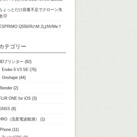
ちょっとだけ容量不足でクローン失
敗
ESPRIMO Q556/RのM.2はNVMe？
カテゴリー
3Dプリンター
(82)
Ender-3 V3 SE
(76)
Onshape
(44)
Blender
(2)
FLIR ONE for iOS
(3)
GNSS
(8)
HRO（流星電波観測）
(1)
iPhone
(11)