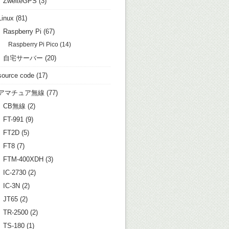
ZweiteGPS
(3)
Linux
(81)
Raspberry Pi
(67)
Raspberry Pi Pico
(14)
自宅サーバー
(20)
source code
(17)
アマチュア無線
(77)
CB無線
(2)
FT-991
(9)
FT2D
(5)
FT8
(7)
FTM-400XDH
(3)
IC-2730
(2)
IC-3N
(2)
JT65
(2)
TR-2500
(2)
TS-180
(1)