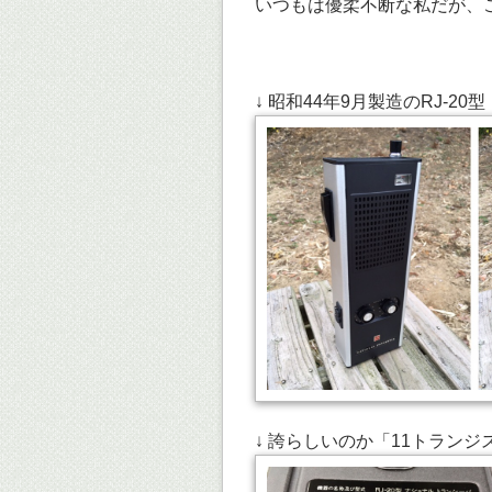
いつもは優柔不断な私だが、
↓ 昭和44年9月製造のRJ-20型
↓ 誇らしいのか「11トラン