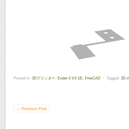
Posted in:
3Dプリンター
,
Ender-3 V3 SE
,
FreeCAD
⋅
Tagged:
3D m
←
Previous Post