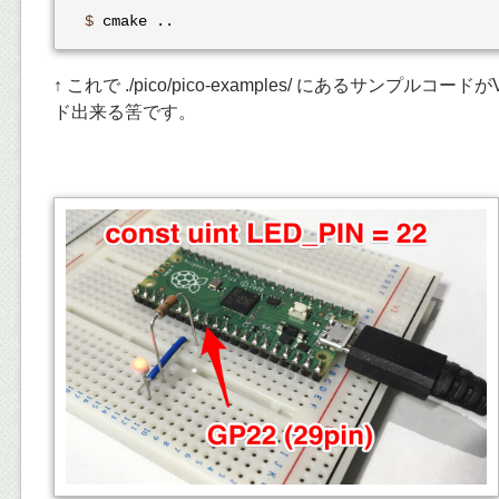
$
 cmake ..
↑ これで ./pico/pico-examples/ にあるサンプルコードがVi
ド出来る筈です。