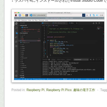
↓ ラズパイ4にインストールされたVisual Studio C
Posted in:
Raspberry Pi
,
Raspberry Pi Pico
,
趣味の電子工作
⋅
Tagg