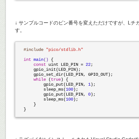
↓ サンプルコードのピン番号を変えただけですが、Lチ
す。
#
include
"pico/stdlib.h"
int
main
()
{

const
 uint LED_PIN = 
22
;

    gpio_init(LED_PIN);

    gpio_set_dir(LED_PIN, GPIO_OUT);

while
 (
true
) {

        gpio_put(LED_PIN, 
1
);

        sleep_ms(
100
);

        gpio_put(LED_PIN, 
0
);

        sleep_ms(
100
);

    }
