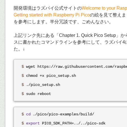
開発環境はラズパイ公式サイトの
Welcome to your Rasp
Getting started with Raspberry Pi Pico
の絵を見て整えま
を参考にします。半分冗談です、ごめんなさい。
上記リンク先にある「Chapter 1. Quick Pico Set
スに書かれたコマンドラインを参考にして、ラズパイ4
た。↓
$
 wget https://raw.githubusercontent.com/raspb
$
 chmod +x pico_setup.sh
$
 ./pico_setup.sh
$
 sudo reboot
$
cd
 ./pico/pico-examples/build/
$
export
 PICO_SDK_PATH=../../pico-sdk