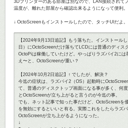
3Dプリンターのある部屋は別なので、LAN接続されて
温度が、離れた部屋から確認出来るようになって便利。
↓ OctoScreenもインストールしたので、タッチUIだよ。
【2024年9月13日追記】もう落ちた。インストール
日）にOctoScreenだけ落ちてLCDには普通のディ
OctoPiは稼働していたけど。やっぱりラズパイ2に
え〜と、OctoScreenが重い？
【2024年10月2日追記】↑ でしたが、解決？
今迄の症状は、ラズパイ2（OS）起動時にOctoScre
て、普通のディスクトップ画面になる事が多く、何度
とOctoScreenが立ち上がると言うのが今迄の事。
でも、ネット記事で知った事だけど、OctoScreenを優先
を無効にするといいと有る。実際これをしたらラズパ
OctoScreenが立ち上がるようになった。
↓