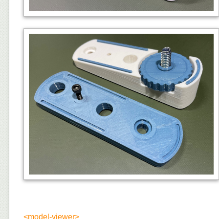
<model-viewer>