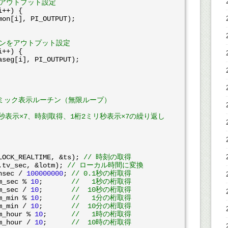
ンをアウトプット設定
i++) {

Oピンをアウトプット設定
i++) {

ナミック表示ルーチン（無限ループ）

リ秒表示×7、時刻取得、1桁2ミリ秒表示×7の繰り返し

CLOCK_REALTIME, &ts); 
// 時刻の取得
s.tv_sec, &lotm); 
// ローカル時間に変換
nsec / 
100000000
; 
// 0.1秒の桁取得
m_sec % 
10
;       
//   1秒の桁取得
m_sec / 
10
;       
//  10秒の桁取得
m_min % 
10
;       
//   1分の桁取得
m_min / 
10
;       
//  10分の桁取得
m_hour % 
10
;      
//   1時の桁取得
m_hour / 
10
;      
//  10時の桁取得