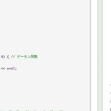
 
0
) { 
// デーモン関数
 << 
endl
;
