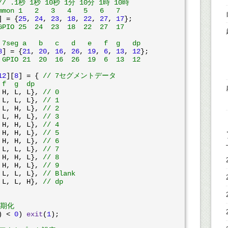
// .1秒 1秒 10秒 1分 10分 1時 10時
mmon 1   2   3   4   5   6   7
] = {
25
, 
24
, 
23
, 
18
, 
22
, 
27
, 
17
};

GPIO 25  24  23  18  22  27  17
 7seg a   b   c   d   e   f  g   dp
8
] = {
21
, 
20
, 
16
, 
26
, 
19
, 
6
, 
13
, 
12
};

 GPIO 21  20  16  26  19  6  13  12
12
][
8
] = { 
// 7セグメントデータ
 f  g  dp
 H, L, L}, 
// 0
 L, L, L}, 
// 1
 L, H, L}, 
// 2
 L, H, L}, 
// 3
 H, H, L}, 
// 4
 H, H, L}, 
// 5
 H, H, L}, 
// 6
 L, L, L}, 
// 7
 H, H, L}, 
// 8
 H, H, L}, 
// 9
 L, L, L}, 
// Blank
 L, L, H}, 
// dp
初期化
) < 
0
) 
exit
(
1
);
