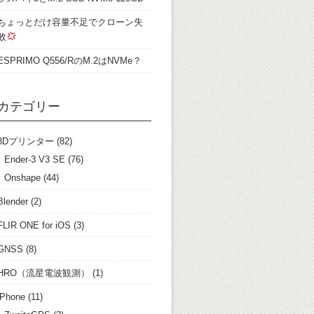
ちょっとだけ容量不足でクローン失
敗
ESPRIMO Q556/RのM.2はNVMe？
カテゴリー
3Dプリンター
(82)
Ender-3 V3 SE
(76)
Onshape
(44)
Blender
(2)
FLIR ONE for iOS
(3)
GNSS
(8)
HRO（流星電波観測）
(1)
iPhone
(11)