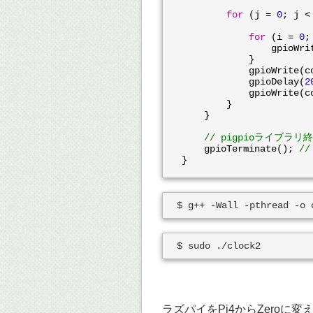
for
 (j = 
0
; j <
for
 (i = 
0
;
		gpioWrite(nanaseg[i], segdata[num[j]][i]);

	    }

	    gpioWrite(
	    gpioDelay(
2
	    gpioWrite(
	}

    }

// pigpioライブラリ
    gpioTerminate(); 
/
ラズパイをPi4からZeroに