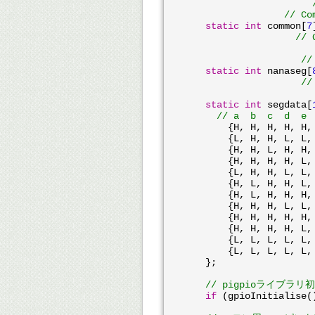
// Co
static
int
 common[
7
// 
//
static
int
 nanaseg[
//
static
int
 segdata[
// a  b  c  d  e 
	{H, H, H, H, H,
	{L, H, H, L, L,
	{H, H, L, H, H,
	{H, H, H, H, L,
	{L, H, H, L, L,
	{H, L, H, H, L,
	{H, L, H, H, H,
	{H, H, H, L, L,
	{H, H, H, H, H,
	{H, H, H, H, L,
	{L, L, L, L, L,
	{L, L, L, L, L,
    };

// pigpioライブラリ
if
 (gpioInitialise(