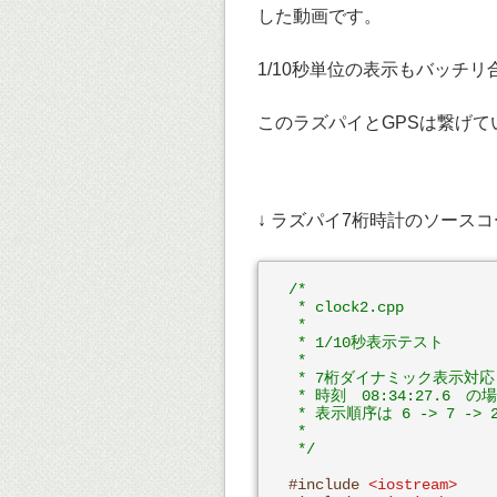
した動画です。
1/10秒単位の表示もバッチ
このラズパイとGPSは繋げ
↓ ラズパイ7桁時計のソース
/*

 * clock2.cpp

 * 

 * 1/10秒表示テスト

 * 

 * 7桁ダイナミック表示対応

 * 時刻　08:34:27.6　の場
 * 表示順序は 6 -> 7 -> 2 -
 *

 */
#
include
<iostream>