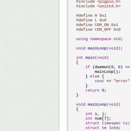
#
include
<pigpio.h>
#
include
<unistd.h>
#
define
 H 0x1
#
define
 L 0x0
#
define
 COM_ON 0x1
#
define
 COM_OFF 0x0
using
namespace
std
;

void
mainLoop
(
void
)
;

int
main
(
void
)
{

if
 (daemon(
0
, 
0
) ==
        mainLoop();

    } 
else
 {

cout
 << 
"error"
    }

return
0
;

}

void
mainLoop
(
void
)
{    

int
 i, j;

int
 num[
7
];

struct
timespec
ts
;
struct
tm
lotm
;