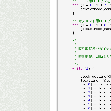
// コモン用GPIOピ
for
 (i = 
0
; i < 
7
; 
	gpioSetMode(common[i], PI_OUTPUT);

    }

// セグメント用GPI
for
 (i = 
0
; i < 
8
; 
	gpioSetMode(nanaseg[i], PI_OUTPUT);

    }

/*

     *

     * 時刻取得及びダイ
     *

     * 時刻取得、1桁2ミ
     *

     */
while
 (
1
) {

	clock_gettime(
	localtime_r(&t
	num[
0
] = ts.tv_
	num[
1
] = lotm.t
	num[
2
] = lotm.t
	num[
3
] = lotm.t
	num[
4
] = lotm.t
	num[
5
] = lotm.t
	num[
6
] = lotm.t