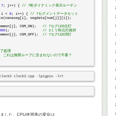
 
7
; j++) { 
// 7桁ダイナミック表示ルーチン
 i < 
8
; i++) { 
// 7セグメントデータセット
common[j], COM_ON);   
// 7セグLED点灯
000
);                
// 2ミリ秒点灯維持
common[j], COM_OFF);  
// 7セグLED消灯
終了処理
/  これは無限ループに含まれないので不要？
変えました。CPU使用率の変化は