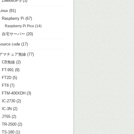
ZweiteGPS
(3)
Linux
(81)
Raspberry Pi
(67)
Raspberry Pi Pico
(14)
自宅サーバー
(20)
source code
(17)
アマチュア無線
(77)
CB無線
(2)
FT-991
(9)
FT2D
(5)
FT8
(7)
FTM-400XDH
(3)
IC-2730
(2)
IC-3N
(2)
JT65
(2)
TR-2500
(2)
TS-180
(1)