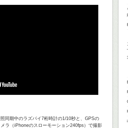
ーと参照同期中のラズパイ7桁時計の1/10秒と、GPSの
ラ（iPhoneのスローモーション240fps）で撮影