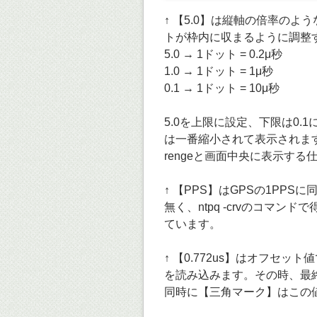
↑ 【5.0】は縦軸の倍率の
トが枠内に収まるように調整す
5.0 → 1ドット = 0.2μ秒
1.0 → 1ドット = 1μ秒
0.1 → 1ドット = 10μ秒
5.0を上限に設定、下限は0.
は一番縮小されて表示されます。
rengeと画面中央に表示する
↑ 【PPS】はGPSの1PP
無く、ntpq -crvのコマン
ています。
↑ 【0.772us】はオフセット値です。
を読み込みます。その時、最
同時に【三角マーク】はこの