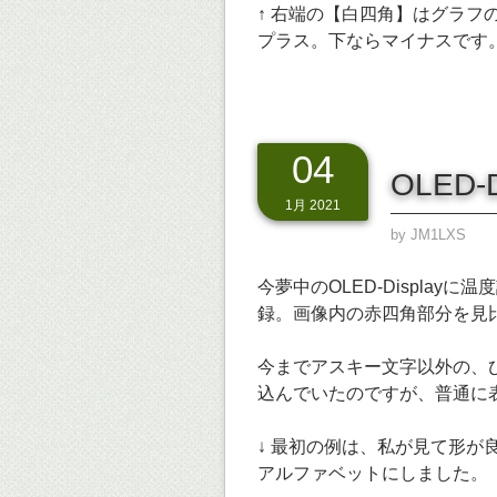
↑ 右端の【白四角】はグラ
プラス。下ならマイナスです
04
OLED-
1月 2021
by
JM1LXS
今夢中のOLED-Displa
録。画像内の赤四角部分を見
今までアスキー文字以外の、
込んでいたのですが、普通に
↓ 最初の例は、私が見て形が良
アルファベットにしました。