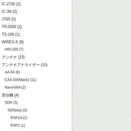
IC-2730
(2)
IC-3N
(2)
JT65
(2)
TR-2500
(2)
TS-180
(1)
WIRES-X
(8)
HRI-200
(7)
アンテナ
(23)
アンテナアナライザー
(15)
AA-54
(6)
CAA-500Mark2
(11)
NanoVNA
(2)
受信機
(4)
SDR
(3)
SDRplay
(3)
RSP1A
(2)
RSP2
(1)