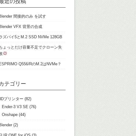
最近の投稿
Blender 間接的のみ を試す
Blender VFX 背景の合成
ラズパイ5とM.2 SSD NVMe 128GB
ちょっとだけ容量不足でクローン失
敗
ESPRIMO Q556/RのM.2はNVMe？
カテゴリー
3Dプリンター
(82)
Ender-3 V3 SE
(76)
Onshape
(44)
Blender
(2)
FLIR ONE for iOS
(3)