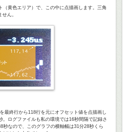
9ドット（黄色エリア）で、この中に点描画します。三角
ません。
tats を最終行から118行を元にオフセット値を点描画し
秒。ログファイルも私の環境では16秒間隔で記録さ
888秒なので、このグラフの横軸幅は31分28秒くら