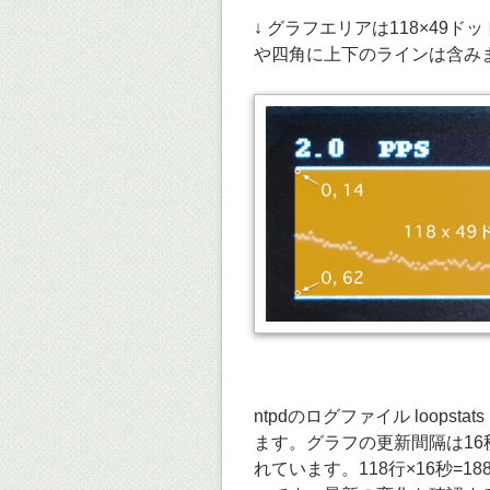
↓ グラフエリアは118×4
や四角に上下のラインは含み
ntpdのログファイル loops
ます。グラフの更新間隔は16
れています。118行×16秒=1