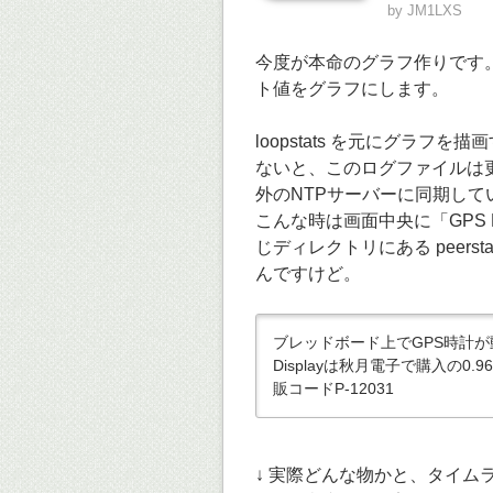
by
JM1LXS
今度が本命のグラフ作りです。
ト値をグラフにします。
loopstats を元にグラフ
ないと、このログファイルは
外のNTPサーバーに同期し
こんな時は画面中央に「GPS
じディレクトリにある peers
んですけど。
ブレッドボード上でGPS時計が動作
Displayは秋月電子で購入の0
販コードP-12031
↓ 実際どんな物かと、タイ